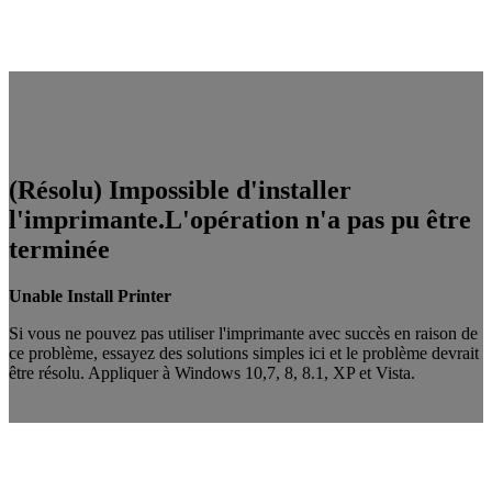
(Résolu) Impossible d'installer
l'imprimante.L'opération n'a pas pu être
terminée
Unable Install Printer
Si vous ne pouvez pas utiliser l'imprimante avec succès en raison de
ce problème, essayez des solutions simples ici et le problème devrait
être résolu. Appliquer à Windows 10,7, 8, 8.1, XP et Vista.