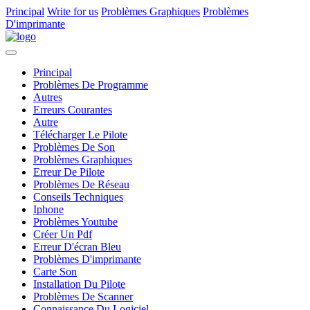
Principal
Write for us
Problèmes Graphiques
Problèmes
D'imprimante
Principal
Problèmes De Programme
Autres
Erreurs Courantes
Autre
Télécharger Le Pilote
Problèmes De Son
Problèmes Graphiques
Erreur De Pilote
Problèmes De Réseau
Conseils Techniques
Iphone
Problèmes Youtube
Créer Un Pdf
Erreur D'écran Bleu
Problèmes D'imprimante
Carte Son
Installation Du Pilote
Problèmes De Scanner
Connaissance Du Logiciel