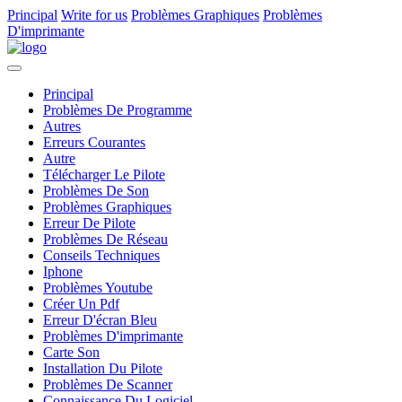
Principal
Write for us
Problèmes Graphiques
Problèmes
D'imprimante
Principal
Problèmes De Programme
Autres
Erreurs Courantes
Autre
Télécharger Le Pilote
Problèmes De Son
Problèmes Graphiques
Erreur De Pilote
Problèmes De Réseau
Conseils Techniques
Iphone
Problèmes Youtube
Créer Un Pdf
Erreur D'écran Bleu
Problèmes D'imprimante
Carte Son
Installation Du Pilote
Problèmes De Scanner
Connaissance Du Logiciel