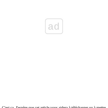
ad
C'est ça. J'espère que cet article vous aidera à télécharger ou à mettre