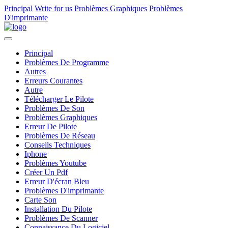
Principal
Write for us
Problèmes Graphiques
Problèmes
D'imprimante
Principal
Problèmes De Programme
Autres
Erreurs Courantes
Autre
Télécharger Le Pilote
Problèmes De Son
Problèmes Graphiques
Erreur De Pilote
Problèmes De Réseau
Conseils Techniques
Iphone
Problèmes Youtube
Créer Un Pdf
Erreur D'écran Bleu
Problèmes D'imprimante
Carte Son
Installation Du Pilote
Problèmes De Scanner
Connaissance Du Logiciel