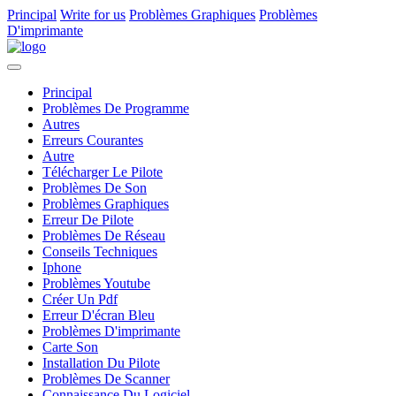
Principal
Write for us
Problèmes Graphiques
Problèmes
D'imprimante
Principal
Problèmes De Programme
Autres
Erreurs Courantes
Autre
Télécharger Le Pilote
Problèmes De Son
Problèmes Graphiques
Erreur De Pilote
Problèmes De Réseau
Conseils Techniques
Iphone
Problèmes Youtube
Créer Un Pdf
Erreur D'écran Bleu
Problèmes D'imprimante
Carte Son
Installation Du Pilote
Problèmes De Scanner
Connaissance Du Logiciel