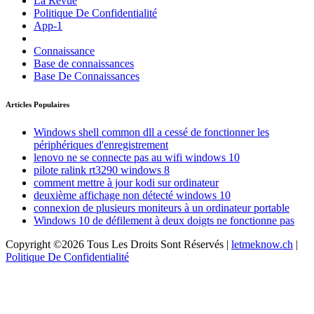
La Revue
Politique De Confidentialité
App-1
Connaissance
Base de connaissances
Base De Connaissances
Articles Populaires
Windows shell common dll a cessé de fonctionner les
périphériques d'enregistrement
lenovo ne se connecte pas au wifi windows 10
pilote ralink rt3290 windows 8
comment mettre à jour kodi sur ordinateur
deuxième affichage non détecté windows 10
connexion de plusieurs moniteurs à un ordinateur portable
Windows 10 de défilement à deux doigts ne fonctionne pas
Copyright ©2026 Tous Les Droits Sont Réservés |
letmeknow.ch
|
Politique De Confidentialité