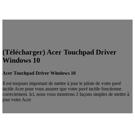
(Télécharger) Acer Touchpad Driver
Windows 10
Acer Touchpad Driver Windows 10
Il est toujours important de mettre à jour le pilote de votre pavé
tactile Acer pour vous assurer que votre pavé tactile fonctionne
correctement. Ici, nous vous montrons 2 façons simples de mettre à
jour votre Acer